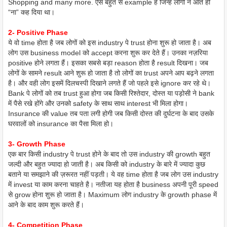
Shopping and many more. ऐसे बहुत से example हैं जिन्हे लोगों ने आते ही
“ना” कह दिया था।
2- Positive Phase
ये वो time होता है जब लोगों को इस industry पे trust होना शुरू हो जाता है। अब
लोग उस business model को accept करना शुरू कर देते हैं। उनका नज़रिया
positive होने लगता हैं। इसका सबसे बड़ा reason होता है result दिखना। जब
लोगों के सामने result आने शुरू हो जाता है तो लोगों का trust अपने आप बढ़ने लगता
है। और वही लोग इसमें दिलचस्पी दिखाने लगते हैं जो पहले इसे ignore कर रहे थे।
Bank पे लोगों को तब trust हुआ होगा जब किसी रिश्तेदार, दोस्त या पड़ोसी ने bank
में पैसे रखे होंगे और उनको safety के साथ साथ interest भी मिला होगा।
Insurance की value तब पता लगी होगी जब किसी दोस्त की दुर्घटना के बाद उसके
घरवालों को insurance का पैसा मिला हो।
3- Growth Phase
एक बार किसी industry पे trust होने के बाद तो उस industry की growth बहुत
जल्दी और बहुत ज्यादा हो जाती है। अब किसी को industry के बारे में ज्यादा कुछ
बताने या समझाने की ज़रूरत नहीं पड़ती। ये वह time होता है जब लोग उस industry
में invest या काम करना चाहते है। नतीजा यह होता है business अपनी पूरी speed
से grow होना शुरू हो जाता है। Maximum लोग industry के growth phase में
आने के बाद काम शुरू करते हैं।
4- Competition Phase