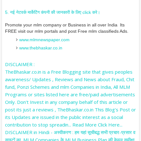
5. नई नेटवर्क मार्केटिंग कंपनी की जानकारी के लिए click करे।
Promote your mlm company or Business in all over India Its
FREE visit our mlm portals and post Free mlm classifieds Ads.
www.mlmnewspaper.com
www.thebhaskar.co.in
DISCLAIMER :
TheBhaskar.co.in is a Free Blogging site that gives peoples
awareness/ Updates , Reviews and News about Fraud, Chit
fund, Ponzi Schemes and mlm Companies in India, All MLM
Programs or sites listed here are free/paid advertisements
Only. Don't Invest in any company behalf of this article or
post its just a reviews , TheBhaskar.co.in This Blog's Post or
its Updates are issued in the public interest as a social
contribution to stop spreadin... Read More Click Here...
DISCLAIMER in Hindi - अस्वीकरण : हम यहां सूचीबद्ध सभी प्रचार-प्रसार व
साइटों का, MLM Companies के MLM Business Plan की केवल समीक्षा