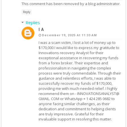
This comment has been removed by a blog administrator.
Reply
Replies
I A
December 19, 2025 At 11:33 AM
I was a scam victim, I lost a lot of money up to
$170,000 I would like to express my gratitude to
Innovations recovery Analyst for their
exceptional assistance in recovering my funds
from a forex broker. Their expertise and
professionalism in navigating the complex
process were truly commendable. Through their
guidance and relentless efforts, I was able to
successfully recover my funds of $170,000,
providing me with much-needed relief. I highly
recommend them on - INNOVATIONSANALYST@
GMAIL. COM or WhatsApp + 1 424 285 0682 to
anyone facing similar challenges, as their
dedication and commitment to helping clients
are truly impressive. Grateful for their
invaluable support in resolving this matter.