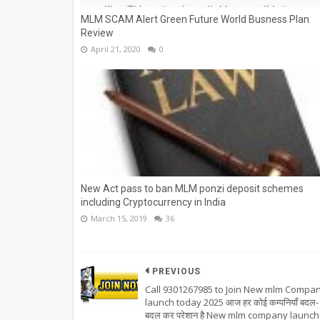
MLM SCAM Alert Green Future World Busness Plan
Review
April 21, 2020
0
New Act pass to ban MLM ponzi deposit schemes
including Cryptocurrency in India
March 15, 2019
36
PREVIOUS
Call 9301267985 to Join New mlm Compa
launch today 2025 आज हर कोई कम्पनियाँ बदल-
बदल कर परेशान है New mlm company launch