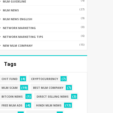
(4)
MLM GUIDELINE
(27)
MLM NEWS
(9)
MLM NEWS ENGLISH
(8)
NETWORK MARKETING
(6)
NETWORK MARKETING TIPS
(15)
NEW MLM COMPANY
Tags
(4)
(7)
CHIT FUND
CRYPTOCURRENCY
(19)
(7)
MLM SCAM
BEST MLM COMPANY
(1)
(3)
BITCOIN NEWS
DIRECT SELLING NEWS
(4)
(13)
FREE MLM ADS
HINDI MLM NEWS