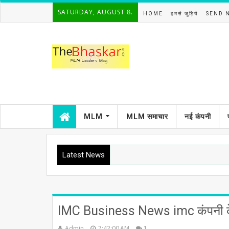
SATURDAY, AUGUST 8.
HOME
हमसे जुड़िये
SEND 
MLM
​MLM समाचार
नई कंपनी
Latest News
IMC Business News imc कंपनी के कै
Admin
7:42:00 AM
1