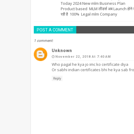
Today 2024 New mlm Business Plan
Product based MLM लीडर्स अब Launch होने 
रही है 100% Legal mlm Company
POST A COMMENT
1 comment:
Unknown
November 22, 2018 At 7:40 AM
Who pagal he kya jo imc ko certificate diya
Or sabhi indian certificates bhi he kya sab f
Reply