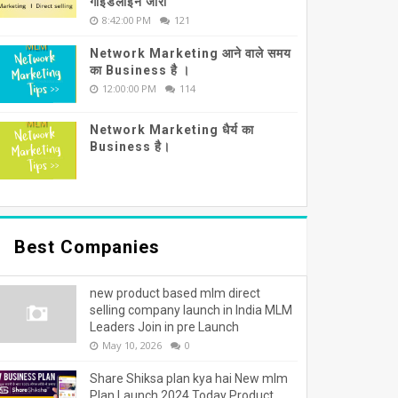
गाइडलाइन जारी
8:42:00 PM
121
Network Marketing आने वाले समय
का Business है ।
12:00:00 PM
114
Network Marketing धैर्य का
Business है।
Best Companies
new product based mlm direct
selling company launch in India MLM
Leaders Join in pre Launch
May 10, 2026
0
Share Shiksa plan kya hai New mlm
Plan Launch 2024 Today Product