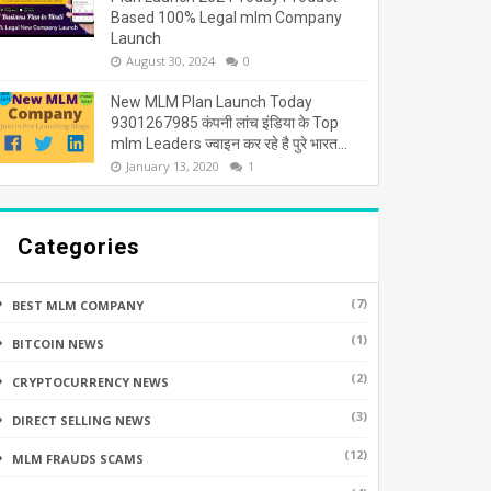
Based 100% Legal mlm Company
Launch
August 30, 2024
0
New MLM Plan Launch Today
9301267985 कंपनी लांच इंडिया के Top
mlm Leaders ज्वाइन कर रहे है पुरे भारत...
January 13, 2020
1
Categories
(7)
BEST MLM COMPANY
(1)
BITCOIN NEWS
(2)
CRYPTOCURRENCY NEWS
(3)
DIRECT SELLING NEWS
(12)
MLM FRAUDS SCAMS