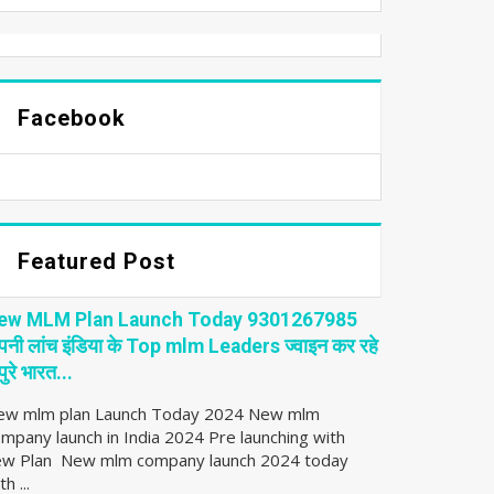
Facebook
Featured Post
ew MLM Plan Launch Today 9301267985
पनी लांच इंडिया के Top mlm Leaders ज्वाइन कर रहे
 पुरे भारत...
ew mlm plan Launch Today 2024 New mlm
mpany launch in India 2024 Pre launching with
ew Plan New mlm company launch 2024 today
th ...