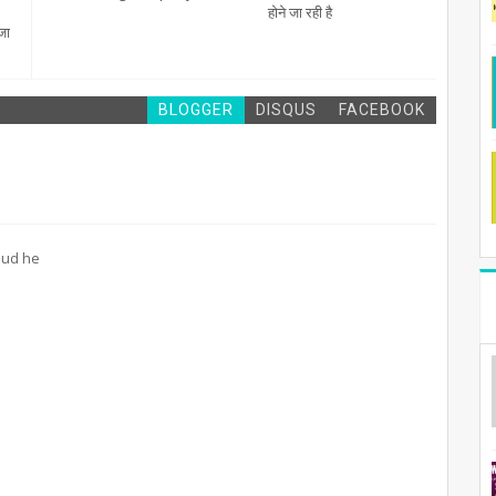
होने जा रही है
जा
BLOGGER
DISQUS
FACEBOOK
roud he