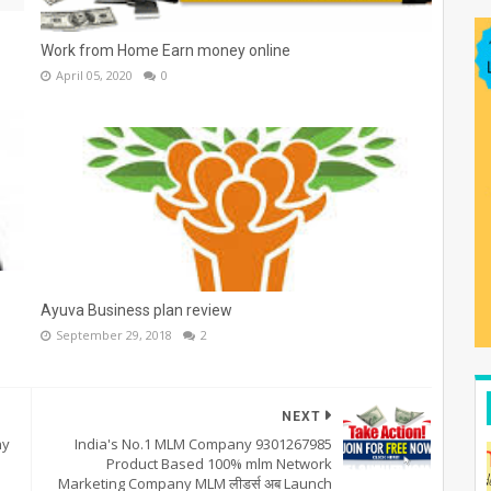
Work from Home Earn money online
April 05, 2020
0
Ayuva Business plan review
September 29, 2018
2
NEXT
ny
India's No.1 MLM Company 9301267985
Product Based 100% mlm Network
Marketing Company MLM लीडर्स अब Launch